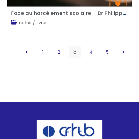
Face au harcèlement scolaire – Dr Philippe Aïm
actus
/
livres
3
1
2
4
5