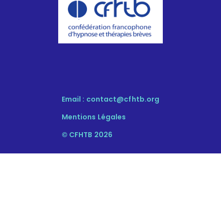
Email :
contact@cfhtb.org
Mentions Légales
© CFHTB 2026