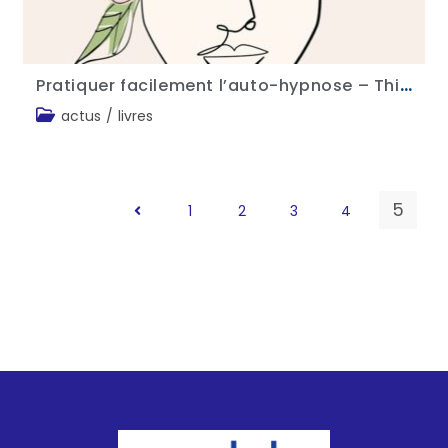
Pratiquer facilement l’auto-hypnose – Thierry Servillat
actus
/
livres
5
1
2
3
4